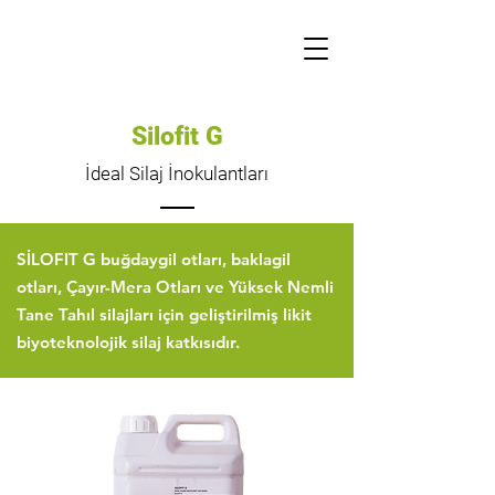
Silofit G
İdeal Silaj İnokulantları
SİLOFIT G buğdaygil otları, baklagil
otları, Çayır-Mera Otları ve Yüksek Nemli
Tane Tahıl silajları için geliştirilmiş likit
biyoteknolojik silaj katkısıdır.