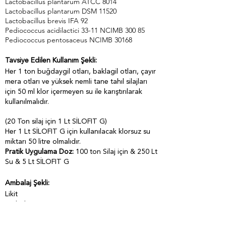
Lactobacillus plantarum ATCC 8014
Lactobacillus plantarum DSM 11520
Lactobacillus brevis IFA 92
Pediococcus acidilactici 33-11 NCIMB 300 85
Pediococcus pentosaceus NCIMB 30168
Tavsiye Edilen Kullanım Şekli:
Her 1 ton buğdaygil otları, baklagil otları, çayır
mera otları ve yüksek nemli tane tahıl silajları
için 50 ml klor içermeyen su ile karıştırılarak
kullanılmalıdır.
(20 Ton silaj için 1 Lt SİLOFIT G)
Her 1 Lt SİLOFIT G için kullanılacak klorsuz su
miktarı 50 litre olmalıdır.
Pratik Uygulama Doz:
100 ton Silaj için & 250 Lt
Su & 5 Lt SİLOFIT G
Ambalaj Şekli:
Likit
Ambalaj:
1kg, 5kg, 20kg
Pl. bidon