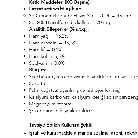
Katkı Maddeleri (KG Başına):
Lezzet arttırıcı bileşikler:
2b Cinnamaldehide Flavis No. 05.014 → 430 mg
2b12008 Disulfuro di diallile → 70 mg
Analitik Bileşenler (% s.t.q.):
Ham yağ → 15,2%
Ham protein → 15,3%
Ham lif → 0,1%
Ham kül → 5,5%
Sodyum → 0,0%
Bileşim:
Saccharomyces cerevisiae kaynaklı bira mayası türe
Sorbitol
Palm yağı (saflaştırılmış ve hidrojenlenmiş)
Kalsiyum karbonat (kalsiyum içeriği açısından zeng
Magnezyum stearat
Şeker pancarı kaynaklı sukroz
Tavsiye Edilen Kullanım Şekli:
İştah ve kuru madde alımında azalma, atoni, teknik