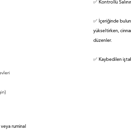
✅ Kontrollü Salınım
✅ İçeriğinde bulun
yükseltirken, cinn
düzenler.
✅ Kaybedilen iştah
vleri
in)
 veya ruminal