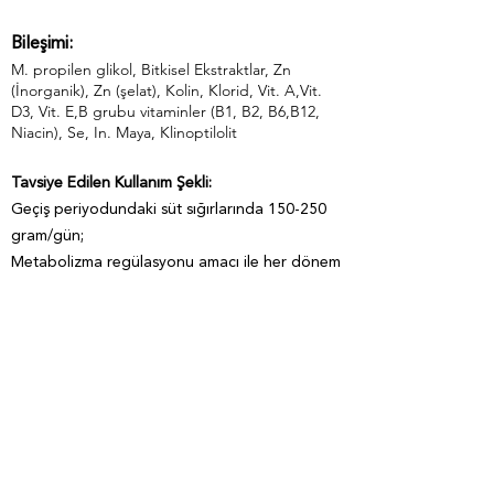
Bileşimi:
M. propilen glikol, Bitkisel Ekstraktlar, Zn
(İnorganik), Zn (şelat), Kolin, Klorid, Vit. A,Vit.
D3, Vit. E,B grubu vitaminler (B1, B2, B6,B12,
Niacin), Se, In. Maya, Klinoptilolit
Tavsiye Edilen Kullanım Şekli:
Geçiş periyodundaki süt sığırlarında 150-250
gram/gün;
Metabolizma regülasyonu amacı ile her dönem
5-10 gün süre ile 200 gram/günlük TM’ler
içerisine kullanılır.
Ambalaj Şekli:
Form: Toz & Granül
Ambalaj:
10 Kg Kova
25 Kg Kraft Torba