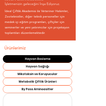
İşletmenizin geleceğini İnşa Ediyoruz.
İdeal Çiftlik Akademisi ile Veteriner Hekimler,
Zooteknistler, diğer teknik personeller için
meslek içi eğitim programları, çiftçiler için
seminerler ve yeni yatırımcılar için projeksiyon
toplantıları düzenlemektedir.
Ürünlerimiz
Hayvan Besleme
Hayvan Sağlığı
Mikotoksin ve Koruyucular
Metabolik Çiftlik Ürünleri
By Pass Aminoasitler